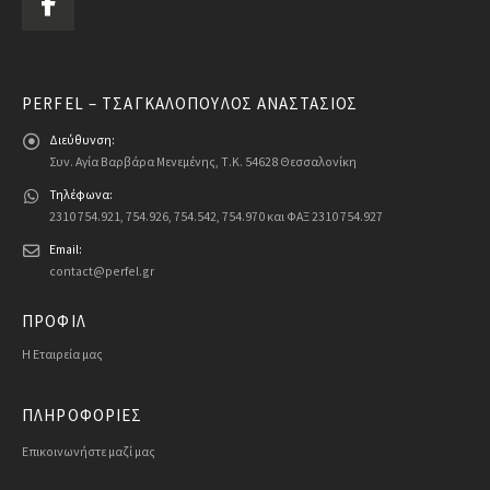
PERFEL – ΤΣΑΓΚΑΛΌΠΟΥΛΟΣ ΑΝΑΣΤΆΣΙΟΣ
Διεύθυνση:
Συν. Αγία Βαρβάρα Μενεμένης, Τ.Κ. 54628 Θεσσαλονίκη
Τηλέφωνα:
2310 754.921, 754.926, 754.542, 754.970 και ΦΑΞ 2310 754.927
Email:
contact@perfel.gr
ΠΡΟΦΙΛ
Η Εταιρεία μας
ΠΛΗΡΟΦΟΡΙΕΣ
Επικοινωνήστε μαζί μας