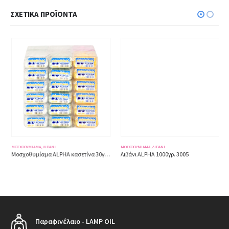
ΣΧΕΤΙΚΆ ΠΡΟΪΌΝΤΑ
ΜΟΣΧΟΘΥΜΊΑΜΑ, ΛΙΒΆΝΙ
ΜΟΣΧΟΘΥΜΊΑΜΑ, ΛΙΒΆΝΙ
Μοσχοθυμίαμα ALPHA κασετίνα 30γρ. 3009
Λιβάνι ALPHA 1000γρ. 3005
Παραφινέλαιο - LAMP OIL