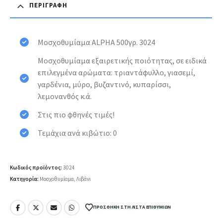
ΠΕΡΙΓΡΑΦΉ
Μοσχοθυμίαμα ALPHA 500γρ. 3024
Μοσχοθυμίαμα εξαιρετικής ποιότητας, σε ειδικά
επιλεγμένα αρώματα: τριαντάφυλλο, γιασεμί,
γαρδένια, μύρο, βυζαντινό, κυπαρίσσι,
λεμονανθός κ.ά.
Στις πιο φθηνές τιμές!
Τεμάχια ανά κιβώτιο: 0
Κωδικός προϊόντος:
3024
Κατηγορία:
Μοσχοθυμίαμα, Λιβάνι
ΠΡΟΣΘΉΚΗ ΣΤΗ ΛΊΣΤΑ ΕΠΙΘΥΜΙΏΝ