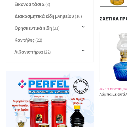
Εικονοστάσια
(8)
Διακοσμητικά είδη μνημείου
(16)
ΣΧΕΤΙΚΆ ΠΡ
Θρησκευτικά είδη
(21)
Καντήλες
(22)
Λιβανιστήρια
(22)
 ΦΥΤΊΛΙ
,
ΔΙΆΦΑΝΕΣ
ΛΆΜΠΕΣ ΜΕ ΦΥΤΊΛΙ
,
ΧΡΩΜΑΤΙΣΤΈΣ
ΛΆΜΠΕΣ ΜΕ ΦΥΤΊΛΙ
,
ΧΡ
Λάμπα με φυτίλι 9410 διάφανη ύψος 19εκ.
Λάμπα με φυτίλι 9461 μπλε
Λάμπα με φυτίλ