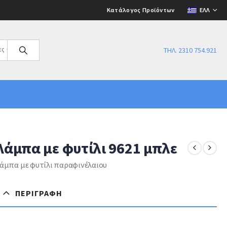
Κατάλογος Προϊόντων
ΕΛΛ
ες
ΤΗΛ. 2310 754.921
Λάμπα με φυτίλι 9621 μπλε
άμπα με φυτίλι παραφινέλαιου
ΠΕΡΙΓΡΑΦΉ