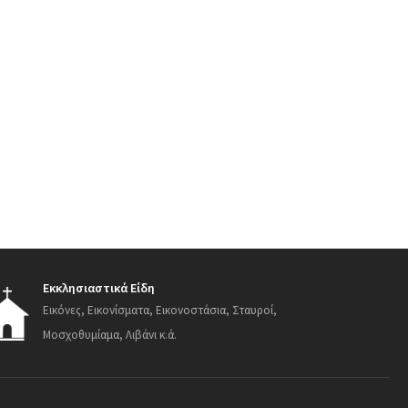
Εκκλησιαστικά Είδη
Εικόνες, Εικονίσματα, Εικονοστάσια, Σταυροί,
Μοσχοθυμίαμα, Λιβάνι κ.ά.