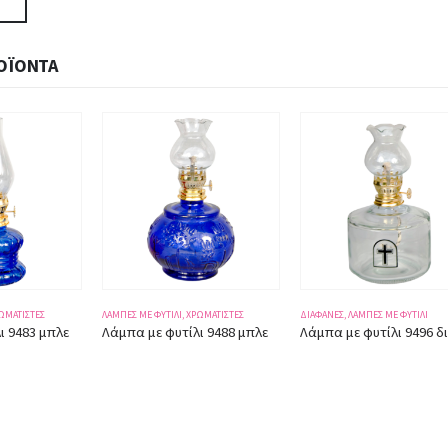
ΟΪΌΝΤΑ
ΩΜΑΤΙΣΤΈΣ
ΔΙΆΦΑΝΕΣ
,
ΛΆΜΠΕΣ ΜΕ ΦΥΤΊΛΙ
ΔΙΆΦΑΝΕΣ
,
ΛΆΜΠΕΣ ΜΕ ΦΥΤΊΛΙ
ι 9488 μπλε
Λάμπα με φυτίλι 9496 διάφανη ύψος 18εκ.