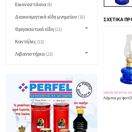
Εικονοστάσια
(8)
Διακοσμητικά είδη μνημείου
(16)
ΣΧΕΤΙΚΆ ΠΡ
Θρησκευτικά είδη
(21)
Καντήλες
(22)
Λιβανιστήρια
(22)
 ΦΥΤΊΛΙ
,
ΧΡΩΜΑΤΙΣΤΈΣ
ΛΆΜΠΕΣ ΜΕ ΦΥΤΊΛΙ
,
ΧΡΩΜΑΤΙΣΤΈΣ
ΛΆΜΠΕΣ ΜΕ ΦΥΤΊΛΙ
,
ΧΡ
Λάμπα με φυτίλι 9622 κόκκινη
Λάμπα με φυτίλι 9483 μπλε
Λάμπα με φυτίλ