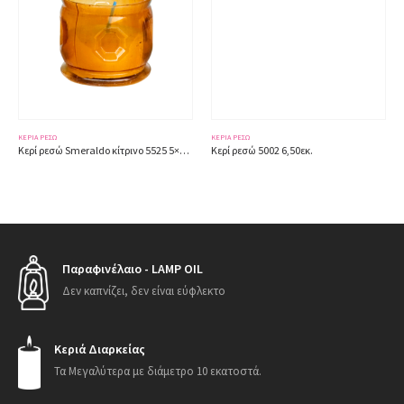
ΚΕΡΙΆ ΡΕΣΏ
ΚΕΡΙΆ ΡΕΣΏ
Κερί ρεσώ Smeraldo κίτρινο 5525 5×5,50εκ.
Κερί ρεσώ 5002 6,50εκ.
Παραφινέλαιο - LAMP OIL
Δεν καπνίζει, δεν είναι εύφλεκτο
Κεριά Διαρκείας
Τα Μεγαλύτερα με διάμετρο 10 εκατοστά.