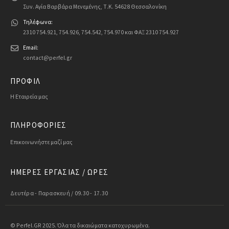
Συν. Αγία Βαρβάρα Μενεμένης, Τ.Κ. 54628 Θεσσαλονίκη
Τηλέφωνα:
2310 754.921, 754.926, 754.542, 754.970 και ΦΑΞ 2310 754.927
Email:
contact@perfel.gr
ΠΡΟΦΙΛ
Η Εταιρεία μας
ΠΛΗΡΟΦΟΡΙΕΣ
Επικοινωνήστε μαζί μας
ΗΜΕΡΕΣ ΕΡΓΑΣΙΑΣ / ΩΡΕΣ
Δευτέρα - Παρασκευή / 09.30 - 17.30
© Perfel.GR 2025. Όλα τα δικαιώματα κατοχυρωμένα.