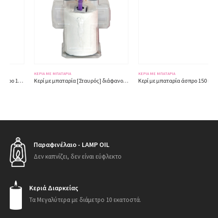
ΚΕΡΙΆ ΜΕ ΜΠΑΤΑΡΊΑ
ΚΕΡΙΆ ΜΕ ΜΠΑΤΑΡΊΑ
Κερί με μπαταρία [Σταυρός] διάφανο 150 ημερών 5574 ύψος 11εκ.
Κερί με μπαταρία άσπρο 150 ημερών 5578
Παραφινέλαιο - LAMP OIL
Δεν καπνίζει, δεν είναι εύφλεκτο
Κεριά Διαρκείας
Τα Μεγαλύτερα με διάμετρο 10 εκατοστά.