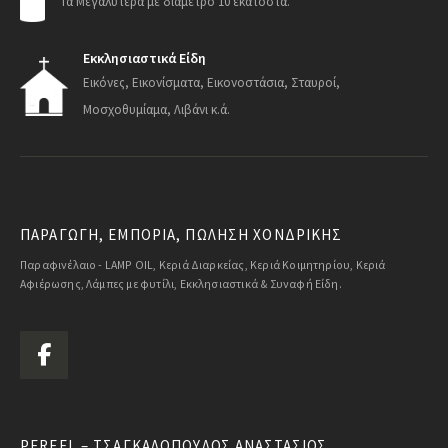
Τα Μεγαλύτερα με διάμετρο 10 εκατοστά.
Εκκλησιαστικά Είδη
Εικόνες, Εικονίσματα, Εικονοστάσια, Σταυροί,
Μοσχοθυμίαμα, Λιβάνι κ.ά.
ΠΑΡΑΓΩΓΗ, ΕΜΠΟΡΙΑ, ΠΩΛΗΣΗ ΧΟΝΔΡΙΚΗΣ
Παραφινέλαιο - LAMP OIL, Κεριά Διαρκείας, Κεριά Κοιμητηρίου, Κεριά
Αφιέρωσης, Λάμπες με φυτίλι, Εκκλησιαστικά & Συναφή Είδη.
PERFEL – ΤΣΑΓΚΑΛΌΠΟΥΛΟΣ ΑΝΑΣΤΆΣΙΟΣ