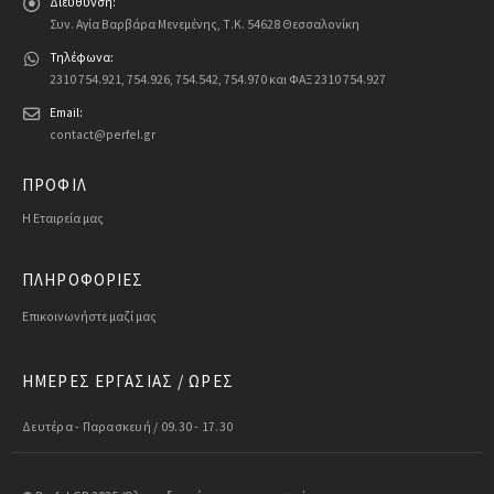
Διεύθυνση:
Συν. Αγία Βαρβάρα Μενεμένης, Τ.Κ. 54628 Θεσσαλονίκη
Τηλέφωνα:
2310 754.921, 754.926, 754.542, 754.970 και ΦΑΞ 2310 754.927
Email:
contact@perfel.gr
ΠΡΟΦΙΛ
Η Εταιρεία μας
ΠΛΗΡΟΦΟΡΙΕΣ
Επικοινωνήστε μαζί μας
ΗΜΕΡΕΣ ΕΡΓΑΣΙΑΣ / ΩΡΕΣ
Δευτέρα - Παρασκευή / 09.30 - 17.30