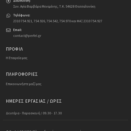
Διεύθυνση:
Συν. Αγία Βαρβάρα Μενεμένης, Τ.Κ. 54628 Θεσσαλονίκη
Τηλέφωνα:
2310 754.921, 754.926, 754.542, 754.970 και ΦΑΞ 2310 754.927
Email:
contact@perfel.gr
ΠΡΟΦΙΛ
Η Εταιρεία μας
ΠΛΗΡΟΦΟΡΙΕΣ
Επικοινωνήστε μαζί μας
ΗΜΕΡΕΣ ΕΡΓΑΣΙΑΣ / ΩΡΕΣ
Δευτέρα - Παρασκευή / 09.30 - 17.30