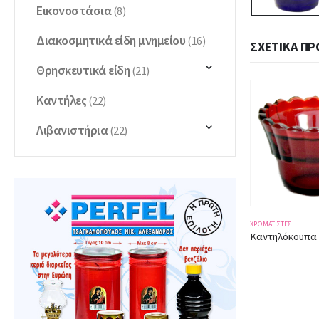
Εικονοστάσια
(8)
Διακοσμητικά είδη μνημείου
(16)
ΣΧΕΤΙΚΆ ΠΡ
Θρησκευτικά είδη
(21)
Καντήλες
(22)
Λιβανιστήρια
(22)
ΤΈΣ
ΧΡΩΜΑΤΙΣΤΈΣ
ΧΡΩΜΑΤΙΣΤΈΣ
Καντηλόκουπα κόκκινη 3234 ύψος 5,50εκ.
Καντηλόκουπα κόκκινη 3244 ύψος 6εκ.