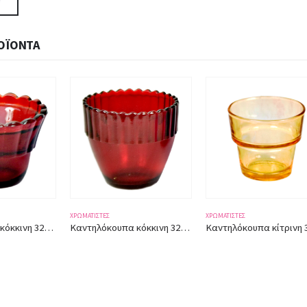
ΟΪΌΝΤΑ
ΧΡΩΜΑΤΙΣΤΈΣ
ΧΡΩΜΑΤΙΣΤΈΣ
Καντηλόκουπα κόκκινη 3256 ύψος 9,50εκ.
Καντηλόκουπα κίτρινη 3247 ύψος 5,50εκ.