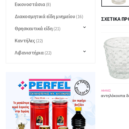
Εικονοστάσια
(8)
Διακοσμητικά είδη μνημείου
(16)
ΣΧΕΤΙΚΆ ΠΡ
Θρησκευτικά είδη
(21)
Καντήλες
(22)
Λιβανιστήρια
(22)
ΔΙΆΦΑΝΕΣ
ΔΙΆΦΑΝΕΣ
Καντηλόκουπα διάφανη 3242 ύψος 5,50εκ.
Καντηλόκουπα διάφανη 3220 ύψος 6,50εκ.