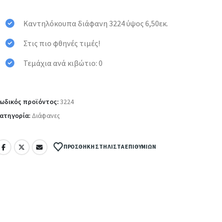
Καντηλόκουπα διάφανη 3224 ύψος 6,50εκ.
Στις πιο φθηνές τιμές!
Τεμάχια ανά κιβώτιο: 0
ωδικός προϊόντος:
3224
ατηγορία:
Διάφανες
ΠΡΟΣΘΉΚΗ ΣΤΗ ΛΊΣΤΑ ΕΠΙΘΥΜΙΏΝ