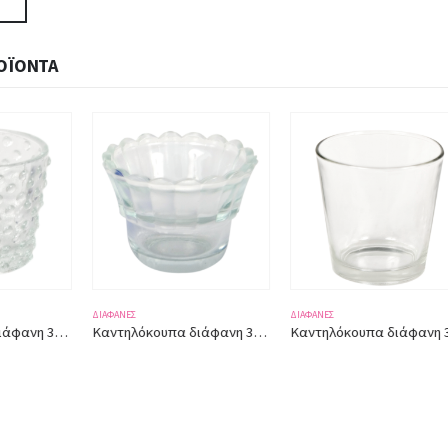
ΟΪΌΝΤΑ
ΔΙΆΦΑΝΕΣ
ΔΙΆΦΑΝΕΣ
Καντηλόκουπα διάφανη 3223 ύψος 6εκ.
Καντηλόκουπα διάφανη 3241 ύψος 7,50εκ.