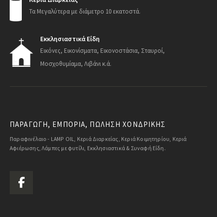
Τα Μεγαλύτερα με διάμετρο 10 εκατοστά.
Εκκλησιαστικά Είδη
Εικόνες, Εικονίσματα, Εικονοστάσια, Σταυροί,
Μοσχοθυμίαμα, Λιβάνι κ.ά.
ΠΑΡΑΓΩΓΗ, ΕΜΠΟΡΙΑ, ΠΩΛΗΣΗ ΧΟΝΔΡΙΚΗΣ
Παραφινέλαιο - LAMP OIL, Κεριά Διαρκείας, Κεριά Κοιμητηρίου, Κεριά
Αφιέρωσης, Λάμπες με φυτίλι, Εκκλησιαστικά & Συναφή Είδη.