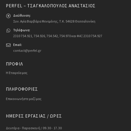
PERFEL – ΤΣΑΓΚΑΛΌΠΟΥΛΟΣ ΑΝΑΣΤΆΣΙΟΣ
Διεύθυνση:
Συν. Αγία Βαρβάρα Μενεμένης, Τ.Κ. 54628 Θεσσαλονίκη
Τηλέφωνα:
2310 754.921, 754.926, 754.542, 754.970 και ΦΑΞ 2310 754.927
Email:
contact@perfel.gr
ΠΡΟΦΙΛ
Η Εταιρεία μας
ΠΛΗΡΟΦΟΡΙΕΣ
Επικοινωνήστε μαζί μας
ΗΜΕΡΕΣ ΕΡΓΑΣΙΑΣ / ΩΡΕΣ
Δευτέρα - Παρασκευή / 09.30 - 17.30