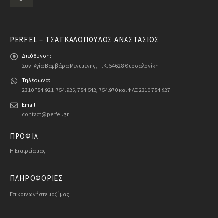
PERFEL – ΤΣΑΓΚΑΛΌΠΟΥΛΟΣ ΑΝΑΣΤΆΣΙΟΣ
Διεύθυνση:
Συν. Αγία Βαρβάρα Μενεμένης, Τ.Κ. 54628 Θεσσαλονίκη
Τηλέφωνα:
2310 754.921, 754.926, 754.542, 754.970 και ΦΑΞ 2310 754.927
Email:
contact@perfel.gr
ΠΡΟΦΙΛ
Η Εταιρεία μας
ΠΛΗΡΟΦΟΡΙΕΣ
Επικοινωνήστε μαζί μας