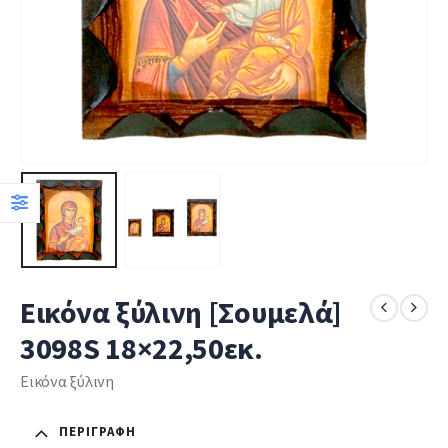
Εικόνα ξύλινη [Σουμελά]
3098S 18×22,50εκ.
Εικόνα ξύλινη
ΠΕΡΙΓΡΑΦΉ