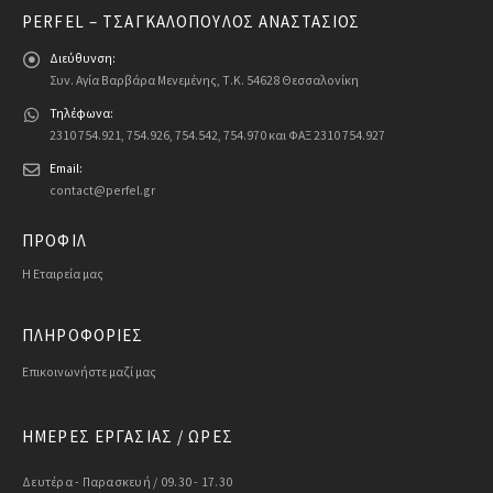
PERFEL – ΤΣΑΓΚΑΛΌΠΟΥΛΟΣ ΑΝΑΣΤΆΣΙΟΣ
Διεύθυνση:
Συν. Αγία Βαρβάρα Μενεμένης, Τ.Κ. 54628 Θεσσαλονίκη
Τηλέφωνα:
2310 754.921, 754.926, 754.542, 754.970 και ΦΑΞ 2310 754.927
Email:
contact@perfel.gr
ΠΡΟΦΙΛ
Η Εταιρεία μας
ΠΛΗΡΟΦΟΡΙΕΣ
Επικοινωνήστε μαζί μας
ΗΜΕΡΕΣ ΕΡΓΑΣΙΑΣ / ΩΡΕΣ
Δευτέρα - Παρασκευή / 09.30 - 17.30