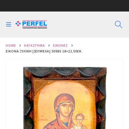
HOME
ΚΑΤΆΣΤΗΜΑ
ΕΙΚΌΝΕΣ
ΕΙΚΌΝΑ ΞΎΛΙΝΗ [ΣΟΥΜΕΛΆ] 3098S 18×22,50ΕΚ.