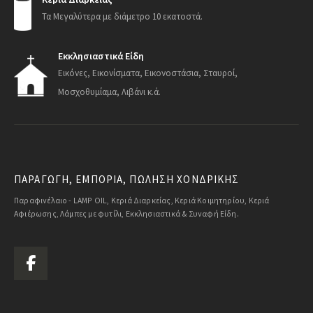
Τα Μεγαλύτερα με διάμετρο 10 εκατοστά.
Εκκλησιαστικά Είδη
Εικόνες, Εικονίσματα, Εικονοστάσια, Σταυροί,
Μοσχοθυμίαμα, Λιβάνι κ.ά.
ΠΑΡΑΓΩΓΗ, ΕΜΠΟΡΙΑ, ΠΩΛΗΣΗ ΧΟΝΔΡΙΚΗΣ
Παραφινέλαιο - LAMP OIL, Κεριά Διαρκείας, Κεριά Κοιμητηρίου, Κεριά
Αφιέρωσης, Λάμπες με φυτίλι, Εκκλησιαστικά & Συναφή Είδη.