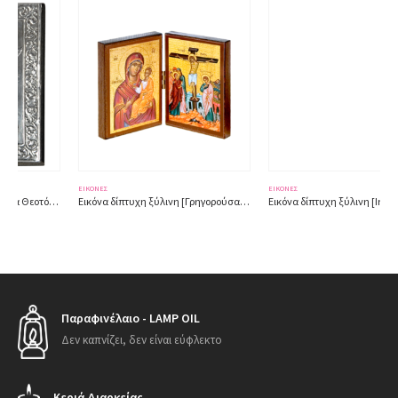
ΕΙΚΌΝΕΣ
ΕΙΚΌΝΕΣ
Εικόνα δίπτυχη ξύλινη [Γρηγορούσα – Σταύρωση] 3022G
Εικόνα δίπτυχη ξύλινη [Ιησούς Χριστός – Ελευθερώτρια] 3022I
Παραφινέλαιο - LAMP OIL
Δεν καπνίζει, δεν είναι εύφλεκτο
Κεριά Διαρκείας