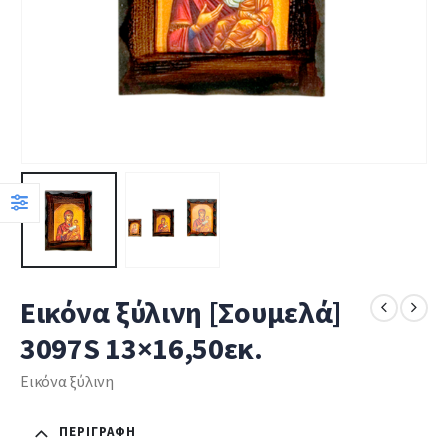
Εικόνα ξύλινη [Σουμελά]
3097S 13×16,50εκ.
Εικόνα ξύλινη
ΠΕΡΙΓΡΑΦΉ