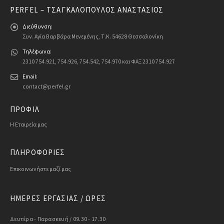
PERFEL – ΤΣΑΓΚΑΛΌΠΟΥΛΟΣ ΑΝΑΣΤΆΣΙΟΣ
Διεύθυνση:
Συν. Αγία Βαρβάρα Μενεμένης, Τ.Κ. 54628 Θεσσαλονίκη
Τηλέφωνα:
2310 754.921, 754.926, 754.542, 754.970 και ΦΑΞ 2310 754.927
Email:
contact@perfel.gr
ΠΡΟΦΙΛ
Η Εταιρεία μας
ΠΛΗΡΟΦΟΡΙΕΣ
Επικοινωνήστε μαζί μας
ΗΜΕΡΕΣ ΕΡΓΑΣΙΑΣ / ΩΡΕΣ
Δευτέρα - Παρασκευή / 09.30 - 17.30