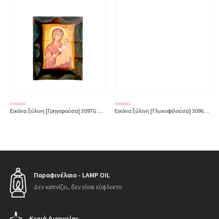
ΕΙΚΌΝΕΣ
ΕΙΚΌΝΕΣ
Εικόνα ξύλινη [Γρηγορούσα] 3097G 13×16,50εκ.
Εικόνα ξύλινη [Γλυκοφιλούσα] 3096F 8×11εκ.
Παραφινέλαιο - LAMP OIL
Δεν καπνίζει, δεν είναι εύφλεκτο
Κεριά Διαρκείας