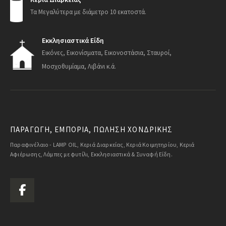
Τα Μεγαλύτερα με διάμετρο 10 εκατοστά.
Εκκλησιαστικά Είδη
Εικόνες, Εικονίσματα, Εικονοστάσια, Σταυροί,
Μοσχοθυμίαμα, Λιβάνι κ.ά.
ΠΑΡΑΓΩΓΗ, ΕΜΠΟΡΙΑ, ΠΩΛΗΣΗ ΧΟΝΔΡΙΚΗΣ
Παραφινέλαιο - LAMP OIL, Κεριά Διαρκείας, Κεριά Κοιμητηρίου, Κεριά
Αφιέρωσης, Λάμπες με φυτίλι, Εκκλησιαστικά & Συναφή Είδη.