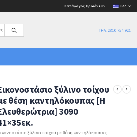
Κατάλογος Προϊόντων
ΕΛΛ
ες
ΤΗΛ. 2310 754.921
Εικονοστάσιο ξύλινο τοίχου
με θέση καντηλόκουπας [Η
Ελευθερώτρια] 3090
41×35εκ.
ικονοστάσιο ξύλινο τοίχου με θέση καντηλόκουπας.