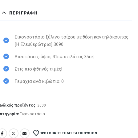
ΠΕΡΙΓΡΑΦΉ
Εικονοστάσιο ξύλινο τοίχου με θέση καντηλόκουπας
[Η Ελευθερώτρια] 3090
Διαστάσεις: ύψος 41εκ. x πλάτος 35εκ.
Στις πιο φθηνές τιμές!
Τεμάχια ανά κιβώτιο: 0
ωδικός προϊόντος:
3090
ατηγορία:
Εικονοστάσια
ΠΡΟΣΘΉΚΗ ΣΤΗ ΛΊΣΤΑ ΕΠΙΘΥΜΙΏΝ