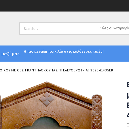
Όλες οι κατηγορί
Η πιο μεγάλη ποικιλία στις καλύτερες τιμές!
 μαζί μας
ΟΊΧΟΥ ΜΕ ΘΈΣΗ ΚΑΝΤΗΛΌΚΟΥΠΑΣ [Η ΕΛΕΥΘΕΡΏΤΡΙΑ] 3090 41×35ΕΚ.
Ε