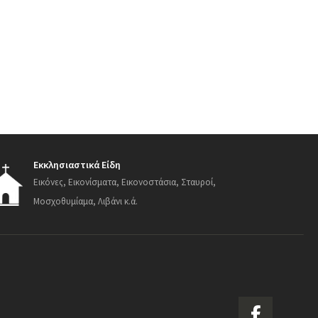
Εκκλησιαστικά Είδη
Εικόνες, Εικονίσματα, Εικονοστάσια, Σταυροί,
Μοσχοθυμίαμα, Λιβάνι κ.ά.